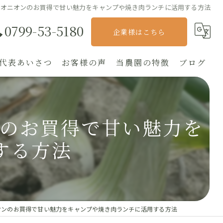
トオニオンのお買得で甘い魅力をキャンプや焼き肉ランチに活用する方法
0799-53-5180
企業様はこちら
代表あいさつ
お客様の声
当農園の特徴
ブログ
オンラインショップ
ンのお買得で甘い魅力を
直売
する方法
農産物
野菜
ふるさと納税
オンのお買得で甘い魅力をキャンプや焼き肉ランチに活用する方法