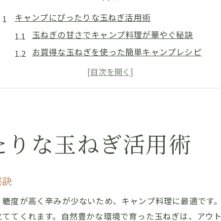
キャンプにぴったりな玉ねぎ活用術
玉ねぎの甘さでキャンプ料理が華やぐ秘訣
お買得な玉ねぎを使った簡単キャンプレシピ
アウトドアに最適な玉ねぎ保存と持ち運び法
シャーロットオニオンで差がつくキャンプ飯
キャンプランチに玉ねぎを活かす調理ポイント
甘い玉ねぎで焼き肉時間を格上げ
たりな玉ねぎ活用術
焼き肉がもっと美味しくなる玉ねぎの選び方
シャーロットオニオンの甘みを活かす焼き方
お買得玉ねぎで手軽に焼き肉をランクアップ
秘訣
玉ねぎの甘さが引き立つ焼き肉の組み合わせ
、糖度が高く辛みが少ないため、キャンプ料理に最適です
焼き肉ランチで試したい玉ねぎ活用アイデア
立ててくれます。自然豊かな環境で育った玉ねぎは、アウ