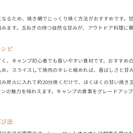
シャーロットオニオンの魅力とは何か
甘い玉ねぎの秘密とシャーロットオニオンの特徴
になるため、焼き網でじっくり焼く方法がおすすめです。
産地が育む玉ねぎの味と食感の違いを知る
済みます。玉ねぎの持つ自然な甘みが、アウトドア料理に
お買得で美味しい玉ねぎの選び方を徹底紹介
シャーロットオニオンがキャンプに人気な理由
レシピ
ランチや焼き肉に最適な玉ねぎの活用法を解説
すく、キャンプ初心者でも扱いやすい食材です。おすすめ
ランチにも映えるお買得玉ねぎ選び
込め、スライスして焼肉のタレと絡めれば、香ばしさと甘
ランチメニューに合う玉ねぎの選び方と活用法
み炭火に入れて約20分焼くだけで、ほくほくの甘い焼き
お買得玉ねぎで手軽に贅沢ランチを実現するコツ
オンの魅力を味わえます。キャンプの食事をグレードアッ
玉ねぎの甘さでワンランク上のランチを演出
シャーロットオニオンを使った時短ランチ術
キャンプや焼き肉でも活躍する玉ねぎの魅力
運び法
兵庫県南あわじ市産玉ねぎの楽しみ方