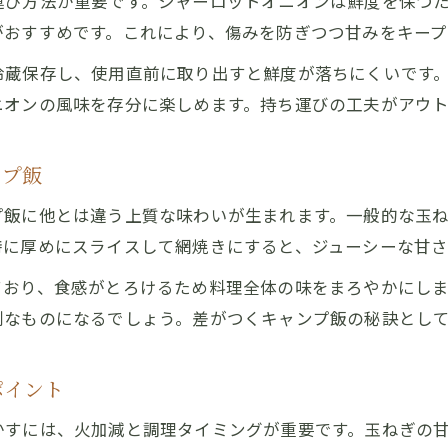
運び方法が重要です。シャーロットオニオンは鮮度を保つ
産地直送の玉ねぎで味わう特別な食卓提案
がおすすめです。これにより、傷みを防ぎつつ甘みをキープ
南あわじ市産玉ねぎの甘さと食感を堪能する方法
冷蔵保存し、使用直前に取り出すと鮮度が落ちにくいです
お買得で新鮮な玉ねぎの見分け方と選択ポイント
ニオンの風味を存分に楽しめます。持ち運びの工夫がアウ
キャンプやランチで輝く玉ねぎの活用アイデア
兵庫の自然が育んだ玉ねぎの美味しいレシピ集
ンプ飯
自然の恵みを味わうシャーロットオニオン
プ飯に他とは違う上質な味わいが生まれます。一般的な玉
シャーロットオニオンの甘さを引き出す調理法
特に厚めにスライスして網焼きにすると、ジューシーな甘さ
自然豊かな環境で育つ玉ねぎの美味しさの秘密
ご購入はこちら
ご購入はこちら
ており、食感がとろけるため料理全体の味をまろやかにし
お買得玉ねぎで作るアウトドアランチの提案
別なものになるでしょう。差がつくキャンプ飯の秘訣とし
焼き肉にも合うシャーロットオニオンの魅力発見
玉ねぎ本来の味を楽しむための保存と管理術
ポイント
かすには、火加減と調理タイミングが重要です。玉ねぎの