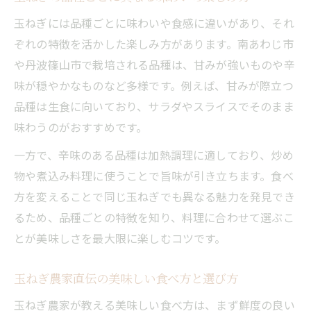
係
玉ねぎには品種ごとに味わいや食感に違いがあり、それ
玉ねぎ関連イベントで地域の魅力を体感し
ぞれの特徴を活かした楽しみ方があります。南あわじ市
よう
や丹波篠山市で栽培される品種は、甘みが強いものや辛
味が穏やかなものなど多様です。例えば、甘みが際立つ
南あわじの玉ねぎイベントが生む交流の場
品種は生食に向いており、サラダやスライスでそのまま
玉ねぎと地域イベントが結ぶ人と土地の絆
味わうのがおすすめです。
家族で楽しめる玉ねぎイベントの魅力を紹
一方で、辛味のある品種は加熱調理に適しており、炒め
介
物や煮込み料理に使うことで旨味が引き立ちます。食べ
イベント開催が玉ねぎ文化を育てる理由と
方を変えることで同じ玉ねぎでも異なる魅力を発見でき
は
るため、品種ごとの特徴を知り、料理に合わせて選ぶこ
美味しい玉ねぎの産地を選ぶ新基準とは
とが美味しさを最大限に楽しむコツです。
玉ねぎの美味しさを決める産地の条件に注
目
玉ねぎ農家直伝の美味しい食べ方と選び方
南あわじ市や丹波篠山市産地選びのコツ紹
玉ねぎ農家が教える美味しい食べ方は、まず鮮度の良い