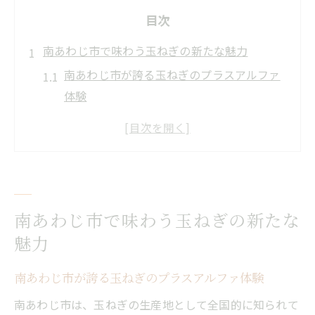
目次
南あわじ市で味わう玉ねぎの新たな魅力
南あわじ市が誇る玉ねぎのプラスアルファ
体験
玉ねぎの品種ごとに異なる味わいの楽しみ
方
玉ねぎ農家直伝の美味しい食べ方と選び方
南あわじの気候が玉ねぎの甘さを育む理由
玉ねぎと地域の特産品が共演する魅力とは
南あわじ市で味わう玉ねぎの新たな
丹波篠山市発、玉ねぎ活用で広がる地域力
魅力
丹波篠山市の玉ねぎと地域連携の最新動向
南あわじ市が誇る玉ねぎのプラスアルファ体験
玉ねぎが地域経済に与える意外な影響を解
南あわじ市は、玉ねぎの生産地として全国的に知られて
説