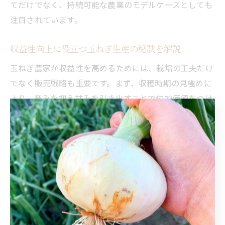
てだけでなく、持続可能な農業のモデルケースとしても
注目されています。
収益性向上に役立つ玉ねぎ生産の秘訣を解説
玉ねぎ農家が収益性を高めるためには、栽培の工夫だけ
でなく販売戦略も重要です。まず、収穫時期の見極めに
より、辛みを抑え甘みを引き出すことで付加価値をつけ
ることができます。
次に、直売所やオンラインショップを活用し、消費者に
新鮮な玉ねぎを届けることで中間マージンを削減し利益
率を向上させています。品質管理の徹底も信頼獲得には
欠かせません。
さらに、地域の特産品やイベントと連携することで、プ
ラスアルファの魅力を加え、地域ブランドとしての認知