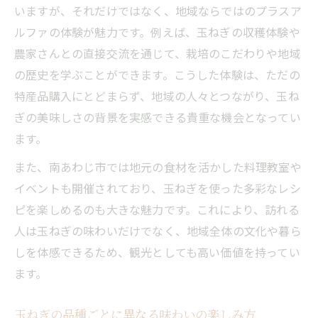
いますが、それだけではなく、地域ならではのプラスア
特産玉ねぎで活気づく丹波篠山の農業現場
ルファの体験が魅力です。例えば、玉ねぎの収穫体験や
玉ねぎと地元イベントが織りなす新たな魅
農家さんとの直接交流を通じて、栽培のこだわりや地域
力
の歴史を学ぶことができます。こうした体験は、ただの
丹波篠山ならではの玉ねぎ活用事例に注目
特産品購入にとどまらず、地域の人々とつながり、玉ね
玉ねぎ農家の視点から探る兵庫の可能性
ぎの美味しさの背景を実感できる貴重な機会となってい
玉ねぎ農家が語る兵庫のポテンシャルとは
ます。
収益性向上に役立つ玉ねぎ生産の秘訣を解
また、南あわじ市では地元の食材を活かした料理教室や
説
イベントも開催されており、玉ねぎを使った多彩なレシ
玉ねぎ農家の一年から見える経営戦略の実
ピを楽しめるのも大きな魅力です。これにより、訪れる
際
人は玉ねぎの味わいだけでなく、地域全体の文化や暮ら
淡路島玉ねぎ農家の直売が広げる信頼と魅
しを体感できるため、観光としても高い価値を持ってい
力
ます。
求人や新規就農で広がる玉ねぎ農家の未来
玉ねぎの品種ごとに異なる味わいの楽しみ方
地域イベントから見える玉ねぎと土地の深い関