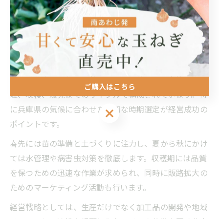
度を高めることも収益力アップの鍵です。具体的には、
南あわじ市の地場野菜と組み合わせたセット販売や丹波
篠山市の祭りでのPR活動が有効な例です。
玉ねぎ農家の一年から見える経営戦略の実際
玉ねぎ農家の一年は、苗づくりから始まり、定植、管
ご購入はこちら
理、収穫、販売までのサイクルで構成されています。特
に兵庫県の気候に合わせた適切な時期選定が経営成功の
ご購入はこちら
ポイントです。
春先には苗の準備と土づくりに注力し、夏から秋にかけ
ては水管理や病害虫対策を徹底します。収穫期には品質
を保つための迅速な作業が求められ、同時に販路拡大の
ためのマーケティング活動も行います。
経営戦略としては、生産だけでなく加工品の開発や地域