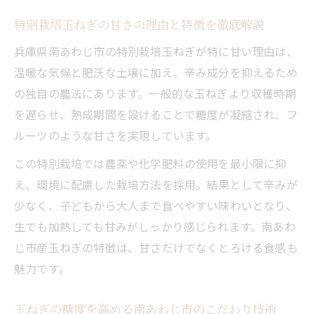
の工夫
特別栽培玉ねぎの甘さの理由と特徴を徹底解説
南あわじ市こだわり玉ねぎレシピ集
玉ねぎの甘み活かすバーベキューレシピを
兵庫県南あわじ市の特別栽培玉ねぎが特に甘い理由は、
ご紹介
温暖な気候と肥沃な土壌に加え、辛み成分を抑えるため
の独自の農法にあります。一般的な玉ねぎより収穫時期
南あわじ市おすすめ玉ねぎレシピの人気ア
を遅らせ、熟成期間を設けることで糖度が凝縮され、フ
レンジ
ルーツのような甘さを実現しています。
特別栽培玉ねぎを使った簡単調理法とコツ
こだわり玉ねぎのサラダやマリネの美味し
この特別栽培では農薬や化学肥料の使用を最小限に抑
さ
え、環境に配慮した栽培方法を採用。結果として辛みが
少なく、子どもから大人まで食べやすい味わいとなり、
人気の玉ねぎレシピで家族が喜ぶ食卓に
生でも加熱しても甘みがしっかり感じられます。南あわ
バーベキューに最適な玉ねぎの活用術
じ市産玉ねぎの特徴は、甘さだけでなくとろける食感も
甘い玉ねぎのバーベキュー活用アイデア集
魅力です。
特別栽培玉ねぎがバーベキューで選ばれる
理由
玉ねぎの糖度を高める南あわじ市のこだわり技術