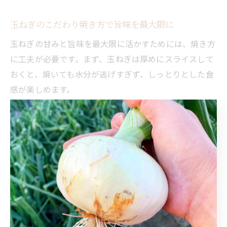
玉ねぎのこだわり焼き方で旨味を最大限に
玉ねぎの甘みと旨味を最大限に活かすためには、焼き方
に工夫が必要です。まず、玉ねぎは厚めにスライスして
おくと、焼いても水分が逃げすぎず、しっとりとした食
感が楽しめます。
次に、じっくりと弱火で焼くことで、玉ねぎの自然な糖
分がカラメル化し、甘みとコクが増します。焦げ目をつ
けすぎないよう注意しながら、表面が軽く色づく程度が
理想です。
さらに、焼き上がりにオリーブオイルやバターを少量垂
らすと、風味が豊かになりバーベキューの他の食材との
相性も良くなります。これらのこだわりの焼き方を取り
入れることで、南あわじ市特別栽培玉ねぎの魅力を存分