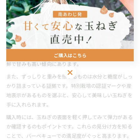
に味わえます。
人気のバーベキュー用玉ねぎの見分け方
バーベキュー用に選ぶ玉ねぎは、まず見た目の大きさや
形状が重要です。兵庫県南あわじ市の玉ねぎは比較的大
玉で、皮が薄くてツヤがあり、傷や変色がないものが新
ご購入はこちら
鮮で甘みも高い傾向にあります。
ご購入はこちら
また、ずっしりと重みを感じるものは水分と糖度がしっ
かり詰まっている証拠です。特別栽培の認証マークや産
地表示があるものを選ぶと、安心して美味しい玉ねぎを
手に入れられます。
購入時には、玉ねぎの表面を軽く押してみて弾力がある
か確認するのもポイントです。これらの見分け方を知る
ことで、バーベキューでの満足度がぐっと高まります。