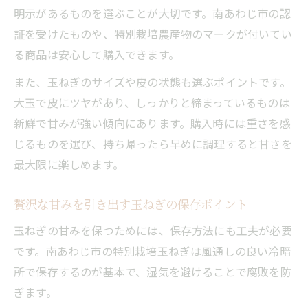
明示があるものを選ぶことが大切です。南あわじ市の認
こだわりの土づくりが玉ねぎの味を変える
証を受けたものや、特別栽培農産物のマークが付いてい
理由
る商品は安心して購入できます。
特別栽培玉ねぎの品質を保つ農法の工夫
また、玉ねぎのサイズや皮の状態も選ぶポイントです。
玉ねぎの特徴や旬を知って美味しく選ぶ
大玉で皮にツヤがあり、しっかりと締まっているものは
人気の玉ねぎ品種が持つ独自の魅力とは
新鮮で甘みが強い傾向にあります。購入時には重さを感
特別栽培による玉ねぎの美味しさの秘密
じるものを選び、持ち帰ったら早めに調理すると甘さを
特別栽培玉ねぎが甘い理由を科学的に解説
最大限に楽しめます。
南あわじ市のこだわり農法で実現する玉ね
ぎの旨味
贅沢な甘みを引き出す玉ねぎの保存ポイント
人気の玉ねぎと一般栽培との違いとは
玉ねぎの甘みを保つためには、保存方法にも工夫が必要
特別栽培玉ねぎの安全性や健康への配慮
です。南あわじ市の特別栽培玉ねぎは風通しの良い冷暗
所で保存するのが基本で、湿気を避けることで腐敗を防
玉ねぎの味を左右する収穫と熟成の工夫
ぎます。