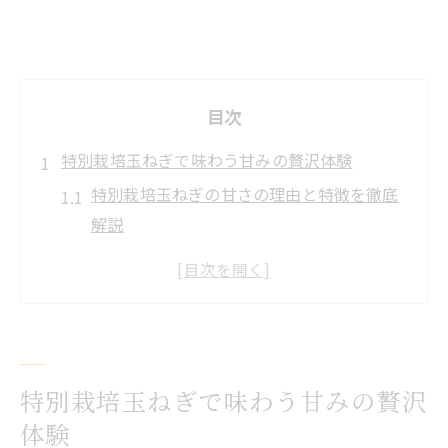
目次
特別栽培玉ねぎで味わう甘みの贅沢体験
特別栽培玉ねぎの甘さの理由と特徴を徹底
解説
玉ねぎの糖度を高める南あわじ市のこだわ
り技術
人気の特別栽培玉ねぎはどう選べば良い？
贅沢な甘みを引き出す玉ねぎの保存ポイン
ト
特別栽培玉ねぎで味わう甘みの贅沢
玉ねぎの美味しさを堪能するバーベキュー
体験