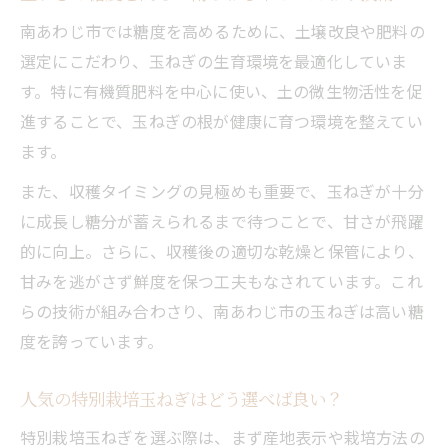
玉ねぎのこだわり焼き方で旨味を最大限に
南あわじ市では糖度を高めるために、土壌改良や肥料の
人気のバーベキュー用玉ねぎの見分け方
選定にこだわり、玉ねぎの生育環境を最適化していま
玉ねぎを主役にした新しいバーベキューレ
す。特に有機質肥料を中心に使い、土の微生物活性を促
シピ
進することで、玉ねぎの根が健康に育つ環境を整えてい
甘い玉ねぎを堪能する人気の調理法
ます。
玉ねぎの甘みを引き出す加熱調理の秘訣
また、収穫タイミングの見極めも重要で、玉ねぎが十分
南あわじ市の玉ねぎを使った炒め物の魅力
に成長し糖分が蓄えられるまで待つことで、甘さが飛躍
人気の煮込み料理で玉ねぎの旨味を実感
的に向上。さらに、収穫後の適切な乾燥と保管により、
甘みを逃がさず鮮度を保つ工夫もなされています。これ
サラダやマリネで玉ねぎの甘さを楽しむ方
らの技術が組み合わさり、南あわじ市の玉ねぎは高い糖
法
度を誇っています。
特別栽培玉ねぎの焼き野菜レシピ紹介
自然の恵みが光る玉ねぎの育て方と特徴
人気の特別栽培玉ねぎはどう選べば良い？
南あわじ市の気候が育む玉ねぎの甘さの秘
特別栽培玉ねぎを選ぶ際は、まず産地表示や栽培方法の
密