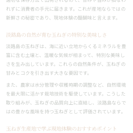
れずに消費者の手元に届きます。これが産地ならではの
玉ねぎ三大産地の特色と淡路島の強みを知
新鮮さの秘密であり、現地体験の醍醐味と言えます。
る
三大産地が生み出す玉ねぎのおいしさの理
淡路島の自然が育む玉ねぎの特別な美味しさ
由
淡路島の玉ねぎは、海に近い立地からくるミネラルを豊
淡路島玉ねぎの成長環境を三大産地と比較
富に含む土壌と、温暖な気候が相まって、特別な美味し
玉ねぎ三大産地の歴史と淡路島の現状を探
さを生み出しています。これらの自然条件が、玉ねぎの
る
甘みとコクを引き出す大きな要因です。
玉ねぎ文化を体感！南あわじ市の新たな発見
また、農家は水分管理や収穫時期の調整など、自然環境
南あわじ市で感じる玉ねぎ文化の魅力とは
を最大限に活かす栽培技術を駆使しています。こうした
玉ねぎを通じて地域文化を体感する方法
取り組みが、玉ねぎの品質向上に直結し、淡路島ならで
現地でしか得られない玉ねぎの新発見
はの豊かな風味を持つ玉ねぎとして評価されています。
玉ねぎ文化を学ぶ南あわじ市の体験ポイン
ト
玉ねぎ生産地で学ぶ現地体験のおすすめポイント