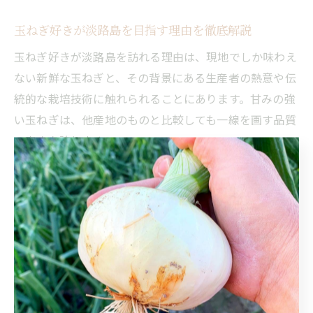
玉ねぎ好きが淡路島を目指す理由を徹底解説
玉ねぎ好きが淡路島を訪れる理由は、現地でしか味わえ
ない新鮮な玉ねぎと、その背景にある生産者の熱意や伝
統的な栽培技術に触れられることにあります。甘みの強
い玉ねぎは、他産地のものと比較しても一線を画す品質
の高さを誇ります。
また、淡路島では玉ねぎにまつわるイベントや体験プロ
グラムも充実しており、玉ねぎ好きにとっては楽しみな
がら知識を深められる理想的な場所です。こうした理由
から、玉ねぎファンが淡路島を目指すことは自然な流れ
となっています。