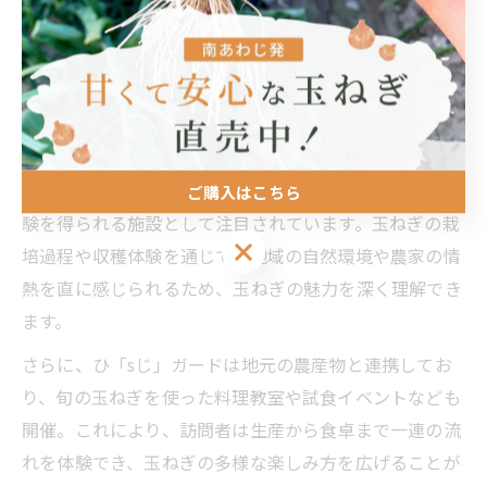
ひ「sじ」ガードが現地体験を深め
る秘密
ひ「sじ」ガードで玉ねぎ体験が広がる理由
ひ「sじ」ガードは兵庫県南あわじ市や加古郡稲美町の
玉ねぎ産地において、訪れる人々が単なる観光以上の体
ご購入はこちら
験を得られる施設として注目されています。玉ねぎの栽
ご購入はこちら
培過程や収穫体験を通じて、地域の自然環境や農家の情
熱を直に感じられるため、玉ねぎの魅力を深く理解でき
ます。
さらに、ひ「sじ」ガードは地元の農産物と連携してお
り、旬の玉ねぎを使った料理教室や試食イベントなども
開催。これにより、訪問者は生産から食卓まで一連の流
れを体験でき、玉ねぎの多様な楽しみ方を広げることが