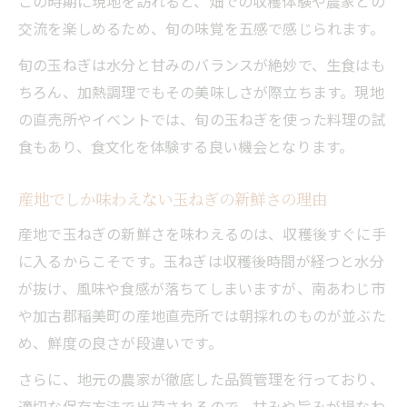
この時期に現地を訪れると、畑での収穫体験や農家との
淡路島で味わう玉ねぎの美味しさの秘密
交流を楽しめるため、旬の味覚を五感で感じられます。
玉ねぎ好きが淡路島を目指す理由を徹底解
旬の玉ねぎは水分と甘みのバランスが絶妙で、生食はも
説
ちろん、加熱調理でもその美味しさが際立ちます。現地
ひ「sじ」ガードが現地体験を深める秘密
の直売所やイベントでは、旬の玉ねぎを使った料理の試
ひ「sじ」ガードで玉ねぎ体験が広がる理由
食もあり、食文化を体験する良い機会となります。
玉ねぎ産地体験を変えるひ「sじ」ガードの
役割
産地でしか味わえない玉ねぎの新鮮さの理由
現地ならではの玉ねぎの楽しみ方とひ「s
産地で玉ねぎの新鮮さを味わえるのは、収穫後すぐに手
じ」ガード
に入るからこそです。玉ねぎは収穫後時間が経つと水分
ひ「sじ」ガードで発見する玉ねぎの新しい
が抜け、風味や食感が落ちてしまいますが、南あわじ市
価値
や加古郡稲美町の産地直売所では朝採れのものが並ぶた
玉ねぎをもっと楽しむための現地体験術
め、鮮度の良さが段違いです。
三大産地の淡路島で感じる玉ねぎの奥深さ
さらに、地元の農家が徹底した品質管理を行っており、
三大産地である淡路島玉ねぎの魅力を解説
適切な保存方法で出荷されるので、甘みや旨みが損なわ