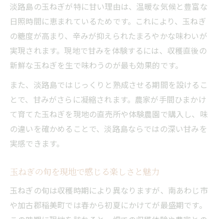
玉ねぎ生産地で体験する農家の工夫とこだ
淡路島の玉ねぎが特に甘い理由は、温暖な気候と豊富な
わり
日照時間に恵まれているためです。これにより、玉ねぎ
の糖度が高まり、辛みが抑えられたまろやかな味わいが
現地で味わう玉ねぎ料理の楽しみ方とポイ
実現されます。現地で甘みを体験するには、収穫直後の
ント
新鮮な玉ねぎを生で味わうのが最も効果的です。
産地訪問で感じる玉ねぎ農家の情熱と歴史
玉ねぎ収穫体験から学ぶ食へのこだわり
また、淡路島ではじっくりと熟成させる期間を設けるこ
とで、甘みがさらに凝縮されます。農家が手間ひまかけ
淡路島ならではの玉ねぎイベント参加の魅
て育てた玉ねぎを現地の直売所や体験農園で購入し、味
力
の違いを確かめることで、淡路島ならではの深い甘みを
新鮮な玉ねぎを求めて淡路島を旅する理由
実感できます。
玉ねぎの新鮮さを求めて淡路島を訪れる価
値
玉ねぎの旬を現地で感じる楽しさと魅力
現地でしか出会えない玉ねぎとの出会いと
玉ねぎの旬は収穫時期により異なりますが、南あわじ市
は
や加古郡稲美町では春から初夏にかけてが最盛期です。
産地直送の玉ねぎを楽しむ旅の魅力