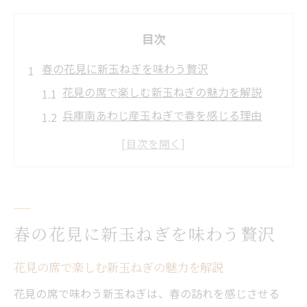
目次
春の花見に新玉ねぎを味わう贅沢
花見の席で楽しむ新玉ねぎの魅力を解説
兵庫南あわじ産玉ねぎで春を感じる理由
新玉ねぎが花見グルメに最適な理由とは
旬の玉ねぎが花見料理を彩るアレンジ集
花見弁当におすすめの玉ねぎレシピ特集
南あわじ市の玉ねぎが食卓を彩る瞬間
春の花見に新玉ねぎを味わう贅沢
南あわじ市産玉ねぎの美味しさの秘密に迫
る
花見の席で楽しむ新玉ねぎの魅力を解説
玉ねぎで家族が笑顔になる食卓アイデア集
花見の席で味わう新玉ねぎは、春の訪れを感じさせる
淡路島玉ねぎが食卓に彩りを添える理由