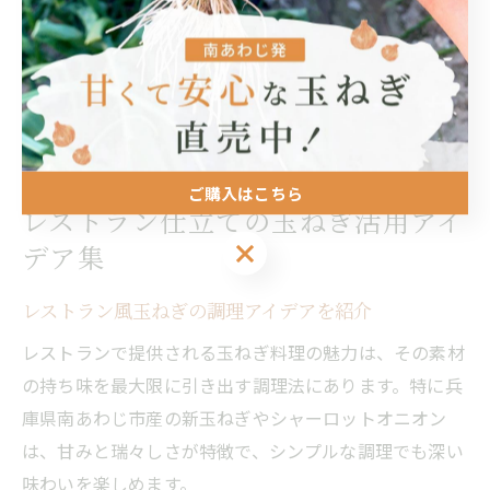
て人気です。これらの料理は、素材の良さを最大限に引
き出すために、地元ならではの調理法や組み合わせが工
夫されているのが特徴です。
ご購入はこちら
レストラン仕立ての玉ねぎ活用アイ
ご購入はこちら
デア集
レストラン風玉ねぎの調理アイデアを紹介
レストランで提供される玉ねぎ料理の魅力は、その素材
の持ち味を最大限に引き出す調理法にあります。特に兵
庫県南あわじ市産の新玉ねぎやシャーロットオニオン
は、甘みと瑞々しさが特徴で、シンプルな調理でも深い
味わいを楽しめます。