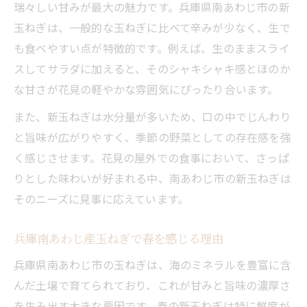
瑞々しい甘みが最大の魅力です。兵庫県南あわじ市の新
新鮮玉ねぎを生かす毎日のアレンジ術
玉ねぎは、一般的な玉ねぎに比べて辛みが少なく、生で
南あわじ市玉ねぎで作る簡単おもてなし料
も食べやすい点が特徴的です。例えば、生のままスライ
理
スしてサラダに加えると、そのシャキシャキ感とほのか
シャーロットオニオンの甘みを活かしたレシピ
な甘さが花見の軽やかな雰囲気にぴったり合います。
提案
また、新玉ねぎは水分量が多いため、口の中でじんわり
シャーロットオニオンで春らしい玉ねぎ料
と旨味が広がりやすく、季節の野菜としての存在感を強
理
く感じさせます。花見の屋外での食事において、さっぱ
甘み際立つ玉ねぎレシピのおすすめ活用法
りとした味わいが好まれる中、南あわじ市の新玉ねぎは
花見に最適なシャーロットオニオンの使い
そのニーズに見事に応えています。
方
玉ねぎの甘さを引き出すレストラン風技術
兵庫南あわじ産玉ねぎで春を感じる理由
淡路島ならではの玉ねぎレシピを徹底解説
兵庫県南あわじ市の玉ねぎは、海のミネラルを豊富に含
レストラン仕立ての玉ねぎ活用アイデア集
んだ土壌で育てられており、これが甘みと旨味の濃厚さ
を生み出す大きな要因です。春の新玉ねぎは特に鮮度が
レストラン風玉ねぎの調理アイデアを紹介