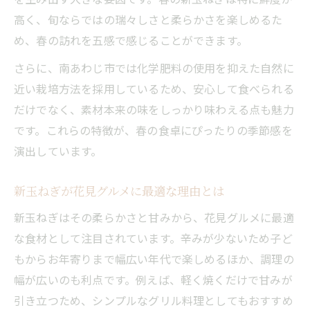
高く、旬ならではの瑞々しさと柔らかさを楽しめるた
新玉ねぎで作る贅沢な家庭レシピ集
め、春の訪れを五感で感じることができます。
プロの技で引き出す玉ねぎの美味しさとは
さらに、南あわじ市では化学肥料の使用を抑えた自然に
花見を彩るレストラン流玉ねぎメニュー特
近い栽培方法を採用しているため、安心して食べられる
集
だけでなく、素材本来の味をしっかり味わえる点も魅力
淡路島産玉ねぎのレストラン風活用術解説
です。これらの特徴が、春の食卓にぴったりの季節感を
淡路島産新玉ねぎでおもてなしレシピ体験
演出しています。
新玉ねぎでおもてなし料理を格上げする方
法
新玉ねぎが花見グルメに最適な理由とは
淡路島産玉ねぎを使った人気レシピ実例集
新玉ねぎはその柔らかさと甘みから、花見グルメに最適
玉ねぎが主役のおもてなしメニューの魅力
な食材として注目されています。辛みが少ないため子ど
旬の玉ねぎで作る簡単おもてなし術
もからお年寄りまで幅広い年代で楽しめるほか、調理の
淡路島玉ねぎでゲストに喜ばれる料理提案
幅が広いのも利点です。例えば、軽く焼くだけで甘みが
引き立つため、シンプルなグリル料理としてもおすすめ
旬の玉ねぎと花見を楽しむ方法を紹介