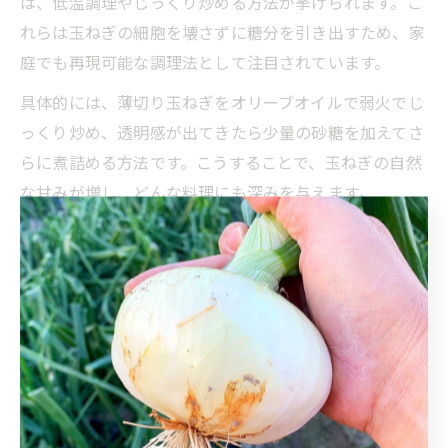
は、低温調理やじっくり炒める方法が挙げられます。こ
れらは玉ねぎの細胞を壊さずに糖分を引き出すため、家
庭でも再現可能な調理法として注目されています。
具体的には、薄切り玉ねぎをオリーブオイルで弱火でじ
っくり炒め、透明感が出てきたら少量の砂糖を加えてさ
らに煮詰める方法です。こうすることで、玉ねぎの自然
な甘みが増し、どんな料理にも深みを与えます。
淡路島ならではの玉ねぎレシピを徹底解説
淡路島の玉ねぎを使ったレシピは、地元の食文化と結び
つき独特の魅力を持っています。代表的なものに、淡路
島産玉ねぎを丸ごと使ったローストや、玉ねぎの甘みを
活かした淡路島バーガーのトッピングなどがあります。
さらに、淡路島のレストランでは新鮮な玉ねぎを活かし
たオニオンスープやオニオンフライが定番メニューとし