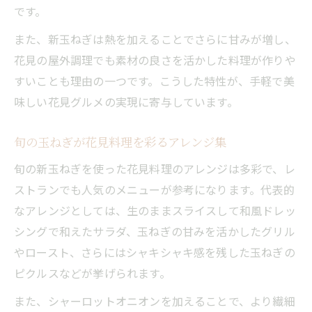
です。
玉ねぎと花見を満喫する春の過ごし方ガイ
ド
また、新玉ねぎは熱を加えることでさらに甘みが増し、
旬の玉ねぎを花見で活用するアイデア集
花見の屋外調理でも素材の良さを活かした料理が作りや
すいことも理由の一つです。こうした特性が、手軽で美
南あわじ市の玉ねぎで春を実感するコツ
味しい花見グルメの実現に寄与しています。
花見の名脇役！玉ねぎの楽しみ方を提案
淡路島産玉ねぎで春のイベントを盛り上げ
旬の玉ねぎが花見料理を彩るアレンジ集
る
旬の新玉ねぎを使った花見料理のアレンジは多彩で、レ
ストランでも人気のメニューが参考になります。代表的
なアレンジとしては、生のままスライスして和風ドレッ
シングで和えたサラダ、玉ねぎの甘みを活かしたグリル
やロースト、さらにはシャキシャキ感を残した玉ねぎの
ピクルスなどが挙げられます。
また、シャーロットオニオンを加えることで、より繊細